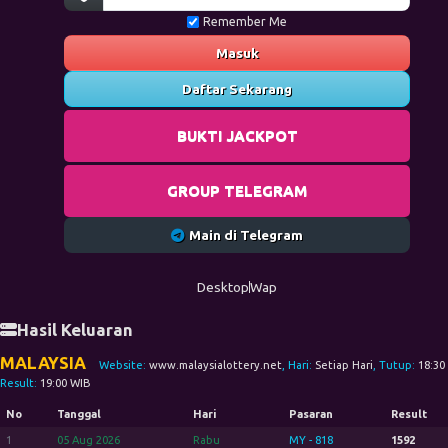
Remember Me
Masuk
Daftar Sekarang
BUKTI JACKPOT
GROUP TELEGRAM
Main di Telegram
Desktop
Wap
Hasil Keluaran
MALAYSIA
Website:
www.malaysialottery.net
, Hari:
Setiap Hari
, Tutup:
18:30
Result:
19:00 WIB
No
Tanggal
Hari
Pasaran
Result
1
05 Aug 2026
Rabu
MY - 818
1592