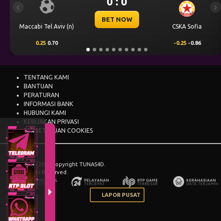
: 0
0 : 
Previous
Ne
 NOW
BET N
CSKA Sofia
KuPS
-0.25
-0.86
-0.25
0.98
TENTANG KAMI
BANTUAN
PERATURAN
INFORMASI BANK
HUBUNGI KAMI
KEBIJAKAN PRIVASI
PERSETUJUAN COOKIES
© 2015 - 2026 Copyright TUNAS4D.
All Rights Reserved.
LAPOR PUSAT