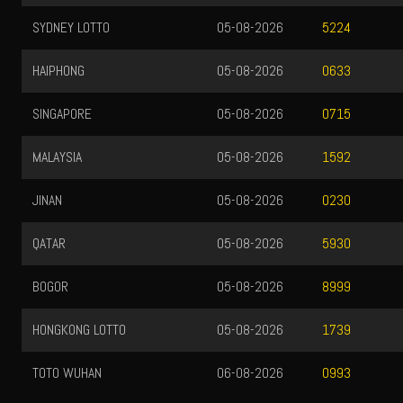
SYDNEY LOTTO
05-08-2026
5224
HAIPHONG
05-08-2026
0633
SINGAPORE
05-08-2026
0715
MALAYSIA
05-08-2026
1592
JINAN
05-08-2026
0230
QATAR
05-08-2026
5930
BOGOR
05-08-2026
8999
HONGKONG LOTTO
05-08-2026
1739
TOTO WUHAN
06-08-2026
0993