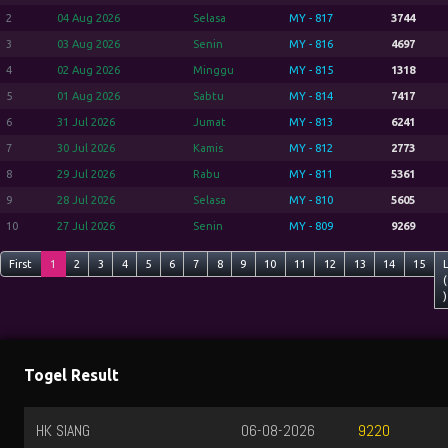
2
04 Aug 2026
Selasa
MY - 817
3744
3
03 Aug 2026
Senin
MY - 816
4697
4
02 Aug 2026
Minggu
MY - 815
1318
5
01 Aug 2026
Sabtu
MY - 814
7417
6
31 Jul 2026
Jumat
MY - 813
6241
7
30 Jul 2026
Kamis
MY - 812
2773
8
29 Jul 2026
Rabu
MY - 811
5361
9
28 Jul 2026
Selasa
MY - 810
5605
10
27 Jul 2026
Senin
MY - 809
9269
First
1
2
3
4
5
6
7
8
9
10
11
12
13
14
15
(
)
Togel Result
HK SIANG
06-08-2026
9220