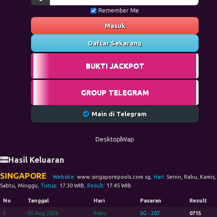
Remember Me
Masuk
Daftar Sekarang
BUKTI JACKPOT
GROUP TELEGRAM
Main di Telegram
Desktop
Wap
Hasil Keluaran
SINGAPORE
Website:
www.singaporepools.com.sg
, Hari:
Senin, Rabu, Kamis,
Sabtu, Minggu
, Tutup:
17:30 WIB
, Result:
17:45 WIB
No
Tanggal
Hari
Pasaran
Result
1
05 Aug 2026
Rabu
SG - 207
0715