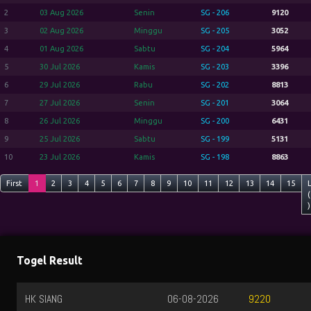
2
03 Aug 2026
Senin
SG - 206
9120
3
02 Aug 2026
Minggu
SG - 205
3052
4
01 Aug 2026
Sabtu
SG - 204
5964
5
30 Jul 2026
Kamis
SG - 203
3396
6
29 Jul 2026
Rabu
SG - 202
8813
7
27 Jul 2026
Senin
SG - 201
3064
8
26 Jul 2026
Minggu
SG - 200
6431
9
25 Jul 2026
Sabtu
SG - 199
5131
10
23 Jul 2026
Kamis
SG - 198
8863
First
1
2
3
4
5
6
7
8
9
10
11
12
13
14
15
(
)
Togel Result
HK SIANG
06-08-2026
9220