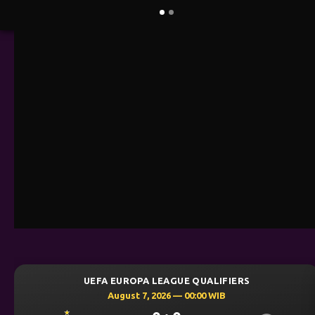
LEAGUE QUALIFIERS
UEFA EUROPA L
 2026 — 00:00 WIB
August 7, 20