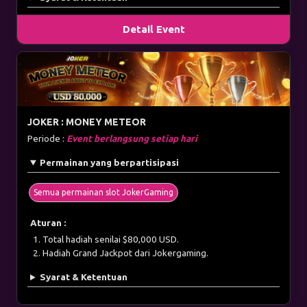
Detail Event
JOKER : MONEY METEOR
Periode :
Event berlangsung setiap hari
Permainan yang berpartisipasi
Semua permainan slot JokerGaming
Aturan :
Total hadiah senilai $80,000 USD.
Hadiah Grand Jackpot dari Jokergaming.
Syarat & Ketentuan