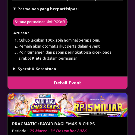
Permainan yang berpartisipasi
Semua permainan slot PGSoft
Aturan :
Cukup lakukan 100x spin nominal berapa pun.
Pemain akan otomatis ikut serta dalam event.
Poin turnamen dan papan peringkat bisa dicek pada
simbol
Piala
di dalam permainan.
Syarat & Ketentuan
Detail Event
PRAGMATIC : PAY4D BAGI EMAS & CHIPS
Periode :
25 Maret - 31 Desember 2026