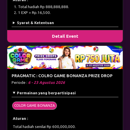
Total hadiah Rp 888,888,888.
1 EXP = Rp.16,500.
Syarat & Ketentuan
Detail Event
PRAGMATIC : COLRO GAME BONANZA PRIZE DROP
Periode :
6 - 23 Agustus 2026
Permainan yang berpartisipasi
COLOR GAME BONANZA
Aturan :
Total hadiah senilai Rp 600,000,000.