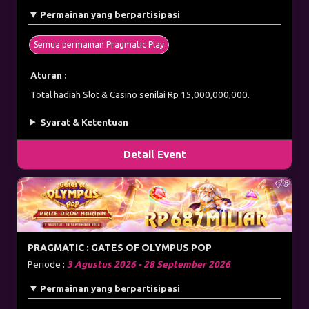
Permainan yang berpartisipasi
Semua permainan Pragmatic Play
Aturan :
Total hadiah Slot & Casino senilai Rp 15,000,000,000.
Syarat & Ketentuan
Detail Event
PRAGMATIC : GATES OF OLYMPUS POP
Periode :
3 Agustus 2026 - 28 September 2026
Permainan yang berpartisipasi