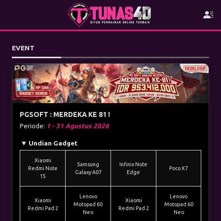
EVENT
PGSOFT : MERDEKA KE 81 !
Periode:
1 - 31 Agustus 2026
Undian Gadget
Xiaomi
Samsung
Infinix Note
Redmi Note
Poco X7
Galaxy A07
Edge
15
Lenovo
Lenovo
Xiaomi
Xiaomi
Motopad 60
Motopad 60
Redmi Pad 2
Redmi Pad 2
Neo
Neo